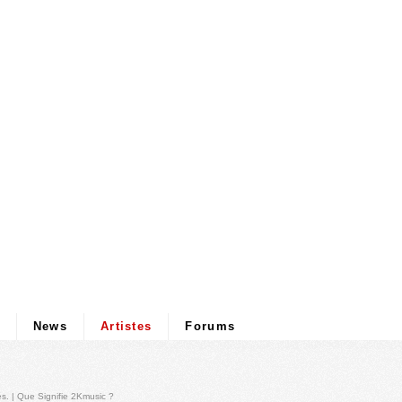
News
Artistes
Forums
és
. |
Que Signifie 2Kmusic ?