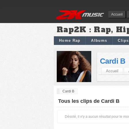
Accueil
Rap2K : Rap, Hi
Home Rap
Albums
Clips
Cardi B
Accueil
Cardi B
Tous les clips de Cardi B
Désolé, il n'y a aucun résultat pour le m