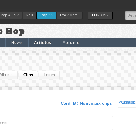
Pop & Folk
RnB
Rap 2K
Rock Metal
FORUMS
p Hop
News
Artistes
Forums
Albums
Clips
Forum
@2kmusic
→
Cardi B : Nouveaux clips
oment