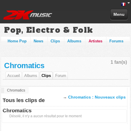
Menu
Pop, Electro & Folk
Home Pop
News
Clips
Albums
Artistes
Forums
1 fan(s)
Chromatics
Accueil
Albums
Clips
Forum
Chromatics
→
Chromatics : Nouveaux clips
Tous les clips de
Chromatics
Désolé, il n'y a aucun résultat pour le moment