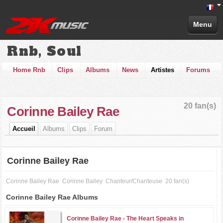
Menu
Rnb, Soul
Home Rnb
Clips
Albums
News
Artistes
Forums
20 fan(s)
Corinne Bailey Rae
Accueil
Albums
Clips
Forum
Corinne Bailey Rae
Corinne Bailey Rae
Corinne Bailey
Chanteur/Chanteuse
20 fan(s)
Corinne Bailey Rae Albums
Corinne Bailey Rae -
The Heart Speaks in