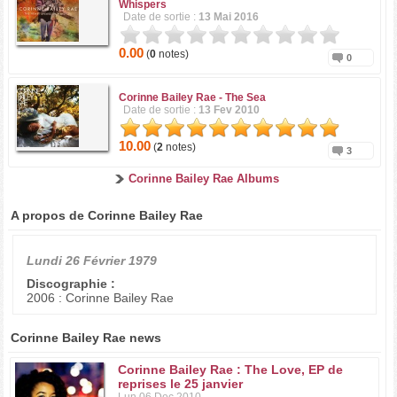
Whispers
Date de sortie :
13 Mai 2016
0.00
(
0
notes)
0
Corinne Bailey Rae -
The Sea
Date de sortie :
13 Fev 2010
10.00
(
2
notes)
3
Corinne Bailey Rae Albums
A propos de Corinne Bailey Rae
Lundi 26 Février 1979
Discographie :
2006 : Corinne Bailey Rae
Corinne Bailey Rae news
Corinne Bailey Rae : The Love, EP de
reprises le 25 janvier