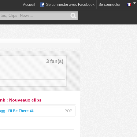
Accueil
Se connecter avec Facebook
Se connecter
3 fan(s)
k : Nouveaux clips
ogg -
I'll Be There 4U
POP