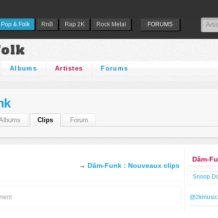
Pop & Folk
RnB
Rap 2K
Rock Metal
FORUMS
Folk
Albums
Artistes
Forums
nk
Albums
Clips
Forum
Dâm-Fun
→
Dâm-Funk : Nouveaux clips
Snoop D
oment
@2kmusic