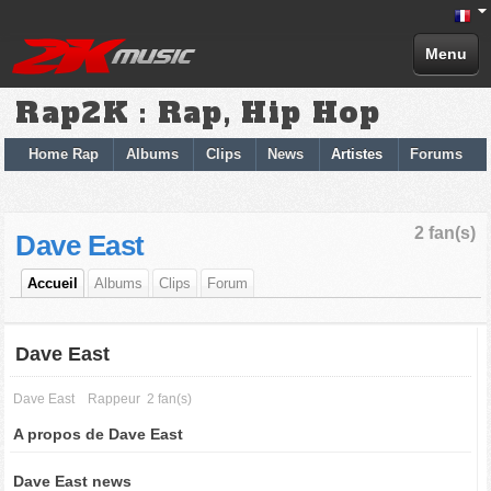
Menu
Rap2K : Rap, Hip Hop
Home Rap
Albums
Clips
News
Artistes
Forums
2 fan(s)
Dave East
Accueil
Albums
Clips
Forum
Dave East
Dave East
Rappeur
2 fan(s)
A propos de Dave East
Dave East news