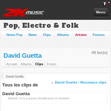
Menu
Pop, Electro & Folk
Home Pop
News
Clips
Albums
Artistes
Forums
49 fan(s)
David Guetta
Accueil
Albums
Clips
Forum
David Guetta
→
David Guetta : Nouveaux clips
Tous les clips de
David Guetta
Désolé, il n'y a aucun résultat pour le moment