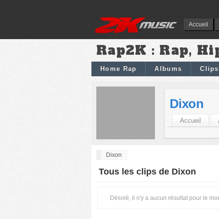
Accueil
Rap2K : Rap, Hi
Home Rap
Albums
Clips
Dixon
Accueil
Dixon
Tous les clips de Dixon
Désolé, il n'y a aucun résultat pour le m