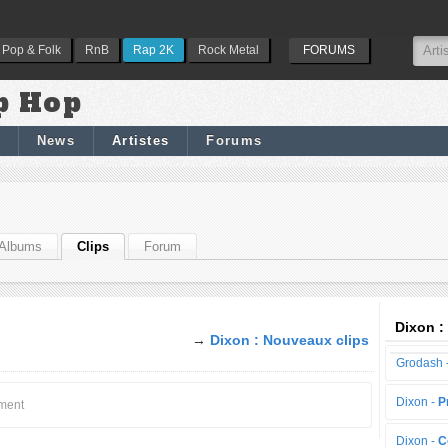
Pop & Folk
RnB
Rap 2K
Rock Metal
FORUMS
p Hop
News
Artistes
Forums
Albums
Clips
Forum
Dixon :
→
Dixon : Nouveaux clips
Grodash 
Dixon -
P
oment
Dixon -
C