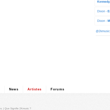
Kennedy,
Dixon -
E
Dixon -
M
@2kmusic
News
Artistes
Forums
és
. |
Que Signifie 2Kmusic ?