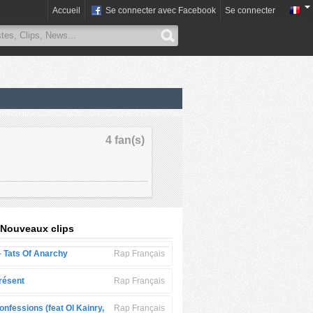
Accueil
Se connecter avec Facebook
Se connecter
4 fan(s)
 Nouveaux clips
-
Tats Of Anarchy
Rap Français
résent
Rap Français
onfessions (feat Ol Kainry,
Rap Français