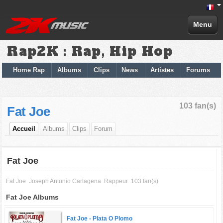
Menu
Rap2K : Rap, Hip Hop
Home Rap
Albums
Clips
News
Artistes
Forums
103 fan(s)
Fat Joe
Accueil
Albums
Clips
Forum
Fat Joe
Fat Joe
Joseph Antonio Cartagena
Rappeur
103 fan(s)
Fat Joe Albums
Fat Joe -
Plata O Plomo