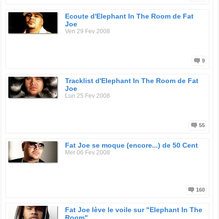
Discographie :
Ecoute d'Elephant In The Room de Fat
1993 : Represent (as Fat Joe da Gangsta)
Joe
1995 : Jealous One's Envy
Ven 29 Fev 2008
1998 : Don Cartagena
2001 : Jealous Ones Still Envy (J.O.S.E.)
2002 : Loyalty
2005 : All or Nothing
9
2006 : Me, Myself & I
2008 : The Elephant in the Room
2009 : Jealous Ones Still Envy 2 (J.O.S.E. 2)
Tracklist d'Elephant In The Room de Fat
Joe
Lun 25 Fev 2008
55
Fat Joe se moque (encore...) de 50 Cent
Mer 06 Fev 2008
160
Fat Joe lève le voile sur "Elephant In The
Room"