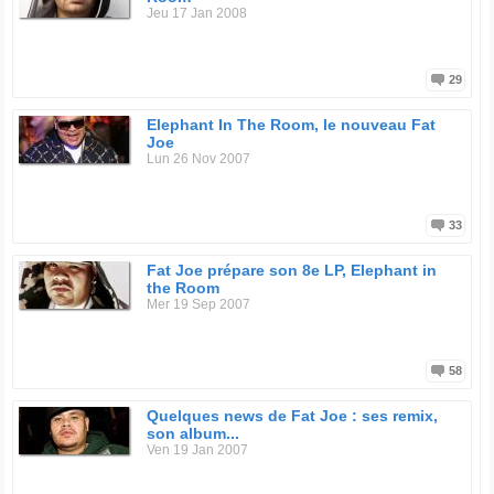
Jeu 17 Jan 2008
29
Elephant In The Room, le nouveau Fat
Joe
Lun 26 Nov 2007
33
Fat Joe prépare son 8e LP, Elephant in
the Room
Mer 19 Sep 2007
58
Quelques news de Fat Joe : ses remix,
son album...
Ven 19 Jan 2007