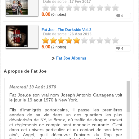
Date de sortie :
17 Fev 2017
0.00
(
0
notes)
0
Fat Joe -
The Darkside Vol. 3
Date de sortie :
26 Aou 2013
5.00
(
2
notes)
4
Fat Joe Albums
A propos de Fat Joe
Mercredi 19 Août 1970
Fat Joe,de son vrai nom Joseph Antonio Cartagena voit
le jour le 19 aout 1970 à New York.
Fils d'immigrés portoricains, il passe les premières
années de sa vie dans un des quartiers les plus
dévaforisés de NY, le Bronx, où traffic de drogue, racket
et règlements de compte sont monnaie courante. C'est
dans cet univers particulier et au contact de son frère
ainé, Angel, qu'il découvre l'univers du Rap par