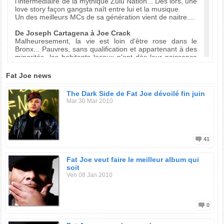
l'intermédiaire de la mythique Zulu Nation... Dès lors, une
love story façon gangsta naît entre lui et la musique.
Un des meilleurs MCs de sa génération vient de naitre....
De Joseph Cartagena à Joe Crack
Malheuresement, la vie est loin d'être rose dans le
Bronx... Pauvres, sans qualification et appartenant à des
minorités, les habitants locaux n'ont dès leur naissance
peu de perspective d'avenir et dans ce contexte, le traffic
de drogue est souvent le meilleur moyen de s'en sortir et
Fat Joe news
de s'enrichir facilement. Fat Joe ne dérogera pas à la
règle. En quelques années, il parvient grâce à sa stature
The Dark Side de Fat Joe dévoilé fin juin
imposante et son coté bad boy à se faire un nom dans le
Mar 30 Mar 2010
milieu. Il devient Joe Crack le dealer.
Toutefois, Joe est conscient qu'il ne pourra pas continuer
à vivre comme cela éternellement. Le rap l'attire depuis
tout petit et il sent qu'il est temps pour lui de passer à
41
autre chose. Après s'être imposé dans la rue en tant que
dealer, il va se muer en rappeur.
Fat Joe veut faire le meilleur album qui
soit
De Joe Crack à Fat Joe
Ven 08 Jan 2010
1993
Novice dans le rap game, Joe sait que pour gagner le
coeur des New Yorkais, il est obligé d'obtenir les faveurs
d'un rappeur plus connu et plus expérimenté afin que
0
celui-ci lance sa carrière.
Après plusieurs mixtapes et freestyles, il est répéré par