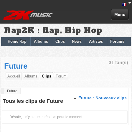
Menu
Rap2K : Rap, Hip Hop
Home Rap
Albums
Clips
News
Artistes
Forums
31 fan(s)
Future
Accueil
Albums
Clips
Forum
Future
→
Future : Nouveaux clips
Tous les clips de Future
Désolé, il n'y a aucun résultat pour le moment