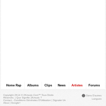
Home Rap
Albums
Clips
News
Artistes
Forums
Copyright 2K14 © 2Kmusic.com™
Tous Droits
Dans D'autres
Réservés
. |
Que Signifie 2Kmusic ?
Langues
Contact - Conditions Générales D'Utilisation
|
Signaler Un
Abus
|
Google+