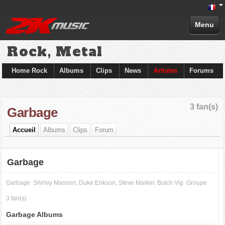
Menu
Rock, Metal
Home Rock
Albums
Clips
News
Artistes
Forums
3 fan(s)
Garbage
Accueil
Albums
Clips
Forum
Garbage
Garbage
Shirley Manson, Duke Erikson, Steve Marker, Butch Vig
Groupe
3 fan(s)
Garbage Albums