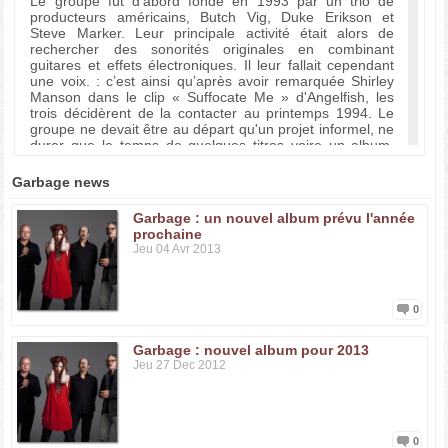
Le groupe fût d'abord fondé en 1993 par un trio de
producteurs américains, Butch Vig, Duke Erikson et
Steve Marker. Leur principale activité était alors de
rechercher des sonorités originales en combinant
guitares et effets électroniques. Il leur fallait cependant
une voix. : c’est ainsi qu’après avoir remarquée Shirley
Manson dans le clip « Suffocate Me » d'Angelfish, les
trois décidèrent de la contacter au printemps 1994. Le
groupe ne devait être au départ qu'un projet informel, ne
durer que le temps de quelques titres voire un album.
Mais devant le succès que rencontra «Vow », leur
premier titre, un véritable esprit de groupe se forma et
Garbage news
donna naissance, l'année suivante (1995), à un premier
album , qui rencontrera lui aussi un franc succès (plus de
Garbage : un nouvel album prévu l'année
6 millions d'albums vendus).
prochaine
Jeu 04 Avr 2013
Depuis 1995, Garbage sortît une série de singles qui
rencontrèrent un succès grandissant, pour culminer avec
« Stupid Girl ». Leur premier album, « Garbage », sortit
un peu plus tard dans l'année. Il atteignit le top 20 aux
0
États-Unis et le top 10 au Royaume-Uni.
Garbage : nouvel album pour 2013
Le groupe travailla ensuite sur leur deuxième album
Jeu 27 Dec 2012
pendant deux ans. « Push It » sortit au printemps 1998,
suivi par « Version 2.0 ». Un an plus tard, alors qu'ils
viennent d'achever une tournée mondiale longue de 18
mois, on demanda au groupe d'interpréter le générique
de « Le Monde ne suffit pas », le 19e film des aventures
0