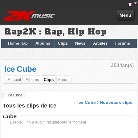
Menu
Rap2K : Rap, Hip Hop
Home Rap
Albums
Clips
News
Artistes
Forums
350 fan(s)
Ice Cube
Accueil
Albums
Clips
Forum
Ice Cube
→
Ice Cube : Nouveaux clips
Tous les clips de Ice
Cube
Désolé, il n'y a aucun résultat pour le moment