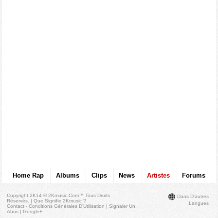
Home Rap
Albums
Clips
News
Artistes
Forums
Copyright 2K14 © 2Kmusic.com™
Tous Droits
Dans D'autres
Réservés
. |
Que Signifie 2Kmusic ?
Langues
Contact - Conditions Générales D'Utilisation
|
Signaler Un
Abus
|
Google+