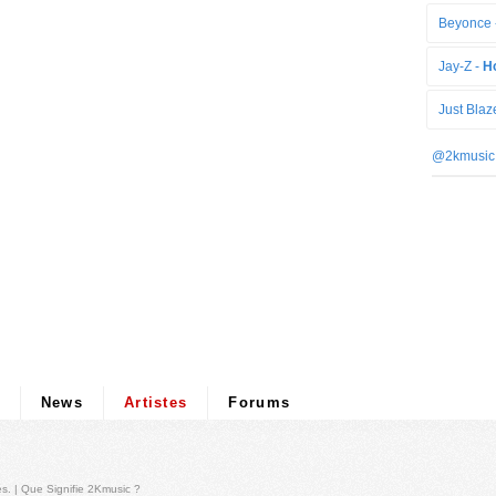
Beyonce 
Jay-Z -
Ho
Just Blaz
@2kmusic
News
Artistes
Forums
és
. |
Que Signifie 2Kmusic ?