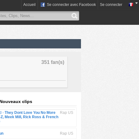
Accueil
Se connecter avec Facebook
Se connecter
351 fan(s)
 Nouveaux clips
d -
They Dont Love You No More
Rap US
-Z, Meek Mill, Rick Ross & French
)
un
Rap US