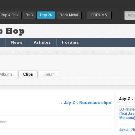
Pop & Folk
RnB
Rap 2K
Rock Metal
FORUMS
p Hop
News
Artistes
Forums
Albums
Clips
Forum
Jay-Z :
→
Jay-Z : Nouveaux clips
DJ Khale
(feat Jay
Montana
oment
Jay-Z -
R