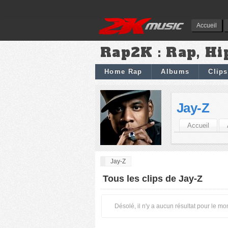
Accueil
Rap2K : Rap, Hi
Home Rap
Albums
Clips
Jay-Z
Accueil
Jay-Z
Tous les clips de Jay-Z
Désolé, il n'y a aucun résultat pour le m