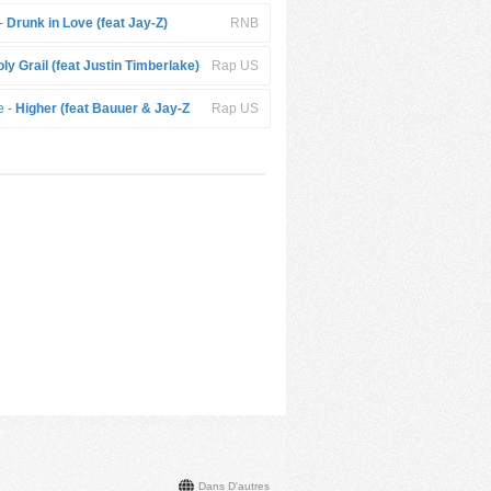
-
Drunk in Love (feat Jay-Z)
RNB
ly Grail (feat Justin Timberlake)
Rap US
e -
Higher (feat Bauuer & Jay-Z
Rap US
Dans D'autres