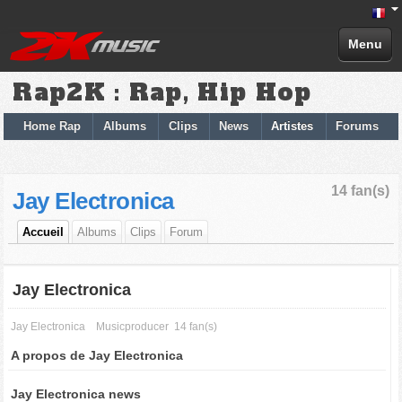
Menu
Rap2K : Rap, Hip Hop
Home Rap
Albums
Clips
News
Artistes
Forums
14 fan(s)
Jay Electronica
Accueil
Albums
Clips
Forum
Jay Electronica
Jay Electronica
Musicproducer
14 fan(s)
A propos de Jay Electronica
Jay Electronica news