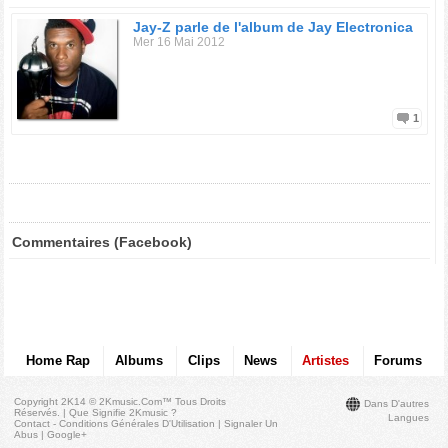
Jay-Z parle de l'album de Jay Electronica
Mer 16 Mai 2012
1
Commentaires (Facebook)
Home Rap
Albums
Clips
News
Artistes
Forums
Copyright 2K14 © 2Kmusic.com™
Tous Droits
Dans D'autres
Réservés
. |
Que Signifie 2Kmusic ?
Langues
Contact - Conditions Générales D'Utilisation
|
Signaler Un
Abus
|
Google+