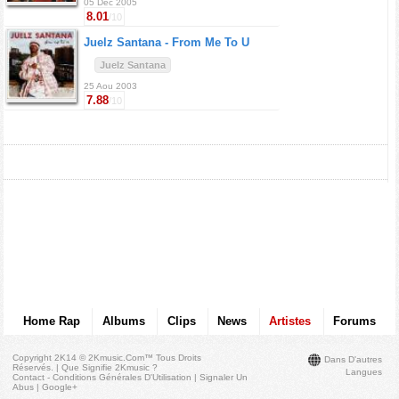
05 Dec 2005
8.01
/10
Juelz Santana -
From Me To U
Juelz Santana
25 Aou 2003
7.88
/10
Home Rap
Albums
Clips
News
Artistes
Forums
Copyright 2K14 © 2Kmusic.com™
Tous Droits
Dans D'autres
Réservés
. |
Que Signifie 2Kmusic ?
Langues
Contact - Conditions Générales D'Utilisation
|
Signaler Un
Abus
|
Google+