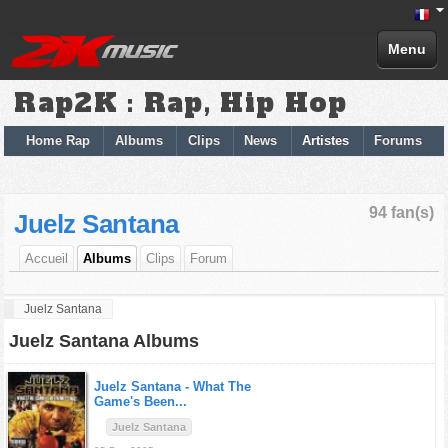
Menu
Rap2K : Rap, Hip Hop
Home Rap
Albums
Clips
News
Artistes
Forums
94 fan(s)
Juelz Santana
Accueil
Albums
Clips
Forum
Juelz Santana
Juelz Santana Albums
Juelz Santana -
What The
Game's Been...
Juelz Santana