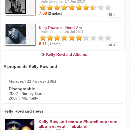
Date de sortie :
17 Jun 2013
7.50
(
2
notes)
2
Kelly Rowland -
Here I Am
Date de sortie :
26 Jul 2011
6.11
(
3
notes)
4
Kelly Rowland Albums
A propos de Kelly Rowland
Mercredi 11 Février 1981
Discographie :
2002 : Simply Deep
2007 : Ms. Kelly
Kelly Rowland news
Kelly Rowland recrute Pharrell pour son
album et veut Timbaland