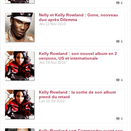
6
Nelly et Kelly Rowland : Gone, nouveau
duo après Dilemma
Jeu 11 Nov 2010
6
Kelly Rowland : son nouvel album en 2
versions, US et internationale
Jeu 19 Aou 2010
4
Kelly Rowland : la sortie de son album
prend du retard
Lun 19 Jul 2010
4
Kelly Rowland sort Commander avant son