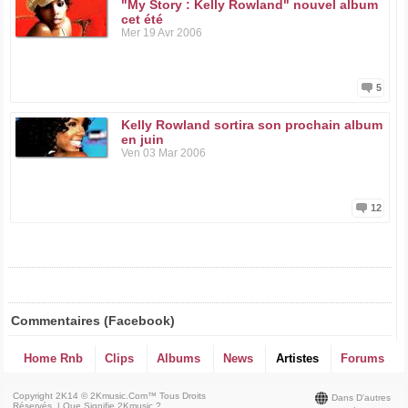
"My Story : Kelly Rowland" nouvel album
cet été
Mer 19 Avr 2006
5
Kelly Rowland sortira son prochain album
en juin
Ven 03 Mar 2006
12
Commentaires (Facebook)
Home Rnb
Clips
Albums
News
Artistes
Forums
Copyright 2K14 © 2Kmusic.com™
Tous Droits
Dans D'autres
Réservés
. |
Que Signifie 2Kmusic ?