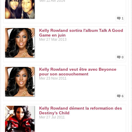
Ven 11 Avr 2014
1
Kelly Rowland sortira l'album Talk A Good
Game en juin
Mer 27 Mar 2013
0
Kelly Rowland veut être avec Beyonce
pour son accouchement
Mer 23 Nov 2011
6
Kelly Rowland dément la reformation des
Destiny’s Child
Mer 27 Jul 2011