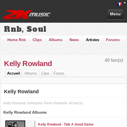
Menu
Rnb, Soul
Home Rnb
Clips
Albums
News
Artistes
Forums
40 fan(s)
Kelly Rowland
Accueil
Albums
Clips
Forum
Kelly Rowland
Kelly Rowland
Kelendria Trene Rowland
40 fan(s)
Kelly Rowland Albums
Kelly Rowland -
Talk A Good Game