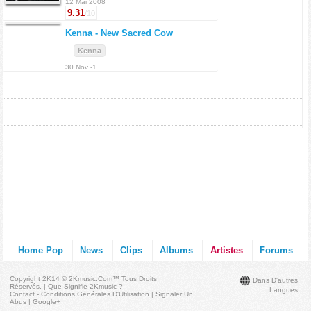
12 Mai 2008
9.31
/10
Kenna -
New Sacred Cow
Kenna
30 Nov -1
Home Pop
News
Clips
Albums
Artistes
Forums
Copyright 2K14 © 2Kmusic.com™
Tous Droits
Dans D'autres
Réservés
. |
Que Signifie 2Kmusic ?
Langues
Contact - Conditions Générales D'Utilisation
|
Signaler Un
Abus
|
Google+