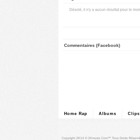
Désolé, il n'y a aucun résultat pour le mo
Commentaires (Facebook)
Home Rap
Albums
Clips
Copyright 2K14 © 2Kmusic.com™
Tous Droits Réserv