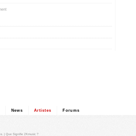
ment
News
Artistes
Forums
és
. |
Que Signifie 2Kmusic ?