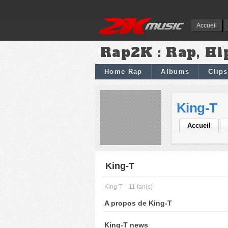
Accueil
Rap2K : Rap, Hi
Home Rap
Albums
Clips
King-T
Accueil
King-T
King-T
11 fan(s)
A propos de King-T
King-T news