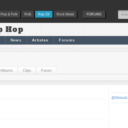
Pop & Folk
RnB
Rap 2K
Rock Metal
FORUMS
p Hop
News
Artistes
Forums
Albums
Clips
Forum
@2kmusic