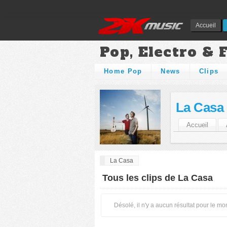
Accueil
Pop, Electro & 
Home Pop
News
Clips
La Casa
Accueil
La Casa
Tous les clips de La Casa
Désolé, il n'y a aucun résultat pour le m