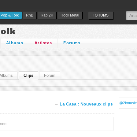
Pop & Folk
RnB
Rap 2K
Rock Metal
FORUMS
Folk
Albums
Artistes
Forums
Albums
Clips
Forum
@2kmusic
→
La Casa : Nouveaux clips
oment