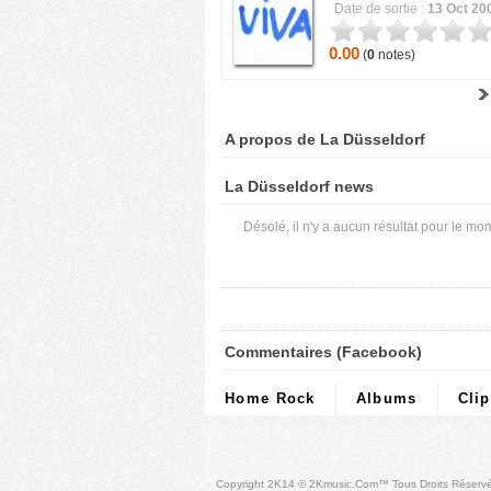
Date de sortie :
13 Oct 20
0.00
(
0
notes)
A propos de La Düsseldorf
La Düsseldorf news
Désolé, il n'y a aucun résultat pour le mo
Commentaires (Facebook)
Home Rock
Albums
Cli
Copyright 2K14 © 2Kmusic.com™
Tous Droits Réserv