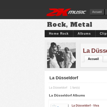
Accueil
Rock, Metal
Home Rock
Albums
Cli
La Düss
Accueil
La Düsseldorf
La Düsseldorf
1 fan(s)
La Düsseldorf Albums
La Düsseldorf -
Viva