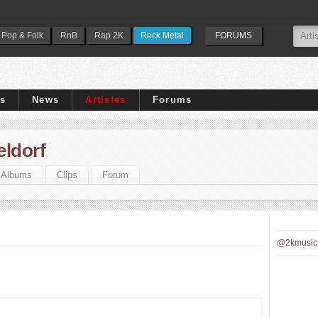
Pop & Folk
RnB
Rap 2K
Rock Metal
FORUMS
ps
News
Artistes
Forums
eldorf
Albums
Clips
Forum
@2kmusic