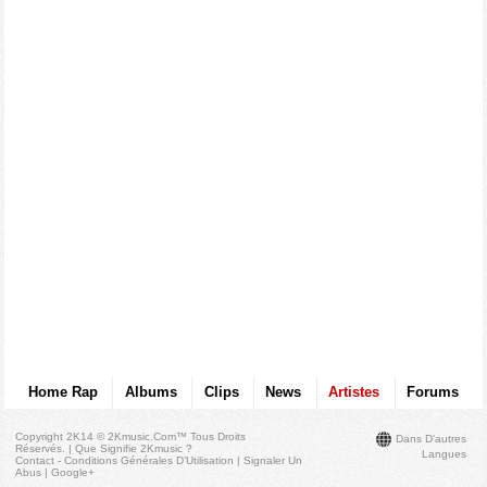
Home Rap
Albums
Clips
News
Artistes
Forums
Copyright 2K14 © 2Kmusic.com™
Tous Droits
Dans D'autres
Réservés
. |
Que Signifie 2Kmusic ?
Langues
Contact - Conditions Générales D'Utilisation
|
Signaler Un
Abus
|
Google+