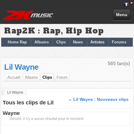
Menu
Rap2K : Rap, Hip Hop
Home Rap
Albums
Clips
News
Artistes
Forums
565 fan(s)
Lil Wayne
Accueil
Albums
Clips
Forum
Lil Wayne
→
Lil Wayne : Nouveaux clips
Tous les clips de Lil
Wayne
Désolé, il n'y a aucun résultat pour le moment