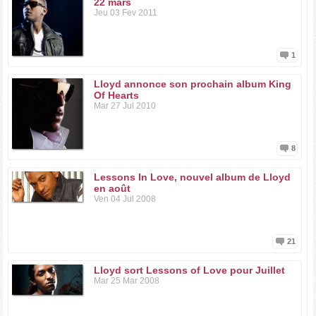
22 mars
Jeu 03 Fev 2011
1
Lloyd annonce son prochain album King
Of Hearts
Mar 27 Jul 2010
8
Lessons In Love, nouvel album de Lloyd
en août
Ven 04 Jul 2008
21
Lloyd sort Lessons of Love pour Juillet
Mar 25 Mar 2008