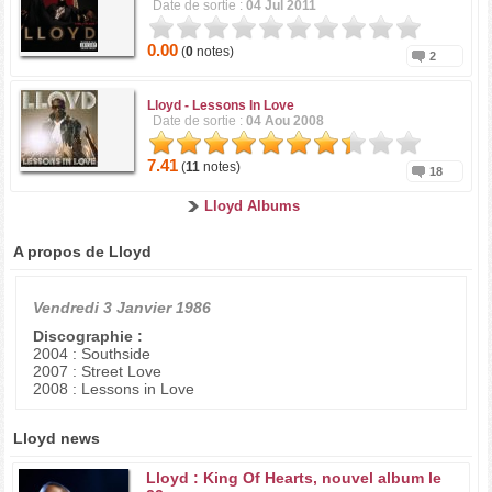
Date de sortie :
04 Jul 2011
0.00
(
0
notes)
2
Lloyd -
Lessons In Love
Date de sortie :
04 Aou 2008
7.41
(
11
notes)
18
Lloyd Albums
A propos de Lloyd
Vendredi 3 Janvier 1986
Discographie :
2004 : Southside
2007 : Street Love
2008 : Lessons in Love
Lloyd news
Lloyd : King Of Hearts, nouvel album le