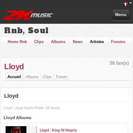
Menu
Rnb, Soul
Home Rnb
Clips
Albums
News
Artistes
Forums
56 fan(s)
Lloyd
Accueil
Albums
Clips
Forum
Lloyd
Lloyd
Lloyd Harlin Polite
56 fan(s)
Lloyd Albums
Lloyd -
King Of Hearts