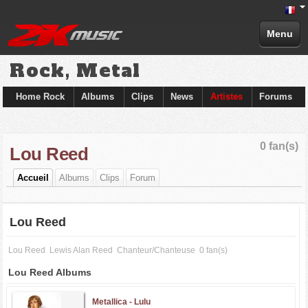
Menu
Rock, Metal
Home Rock
Albums
Clips
News
Artistes
Forums
0 fan(s)
Lou Reed
Accueil
Albums
Clips
Forum
Lou Reed
Lou Reed
Lewis Alan Reed
Chanteur/Chanteuse
0 fan(s)
Lou Reed Albums
Metallica -
Lulu