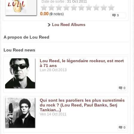
Date de sortie :
31 Oct 2011
0.00
(
0
notes)
9
Lou Reed Albums
A propos de Lou Reed
Lou Reed news
Lou Reed, le légendaire rockeur, est mort
à 71 ans
Lun 28 Oct 2013
0
Qui sont les paroliers les plus surestimés
du rock ? (Lou Reed, Paul Banks, Serj
Tankian...)
Ven 14 Oct 2011
0