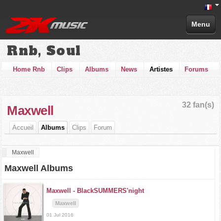
Menu
Rnb, Soul
Home Rnb
Clips
Albums
News
Artistes
Forums
32 fan(s)
Maxwell
Accueil
Albums
Clips
Forum
Maxwell
Maxwell Albums
Maxwell -
BlackSUMMERS'night
Maxwell
01 Jul 2016