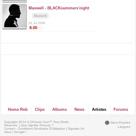
Maxwell -
BLACKsummers'night
Maxwell
06 Jul 2009
8.00
/10
Home Rnb
Clips
Albums
News
Artistes
Forums
Copyright 2K14 © 2Kmusic.com™
Tous Droits
Dans D'autres
Réservés
. |
Que Signifie 2Kmusic ?
Langues
Contact - Conditions Générales D'Utilisation
|
Signaler Un
Abus
|
Google+