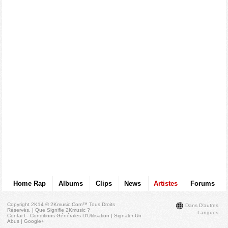
Home Rap
Albums
Clips
News
Artistes
Forums
Copyright 2K14 © 2Kmusic.com™
Tous Droits
Dans D'autres
Réservés
. |
Que Signifie 2Kmusic ?
Langues
Contact - Conditions Générales D'Utilisation
|
Signaler Un
Abus
|
Google+