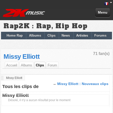
Menu
Rap2K : Rap, Hip Hop
Home Rap
Albums
Clips
News
Artistes
Forums
71 fan(s)
Missy Elliott
Accueil
Albums
Clips
Forum
Missy Elliott
→
Missy Elliott : Nouveaux clips
Tous les clips de
Missy Elliott
Désolé, il n'y a aucun résultat pour le moment