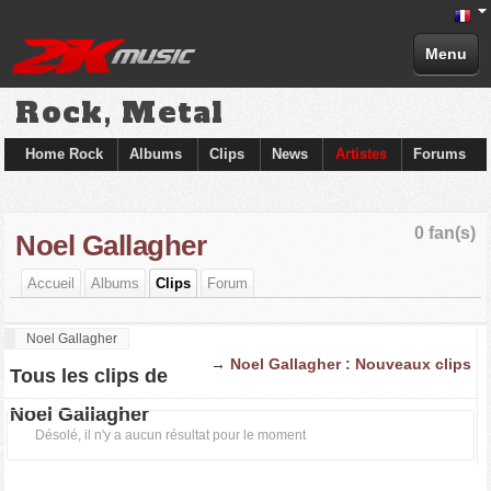
Menu
Rock, Metal
Home Rock
Albums
Clips
News
Artistes
Forums
0 fan(s)
Noel Gallagher
Accueil
Albums
Clips
Forum
Noel Gallagher
→
Noel Gallagher : Nouveaux clips
Tous les clips de
Noel Gallagher
Désolé, il n'y a aucun résultat pour le moment