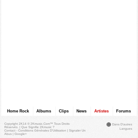
Home Rock
Albums
Clips
News
Artistes
Forums
Copyright 2K14 © 2Kmusic.com™
Tous Droits
Dans D'autres
Réservés
. |
Que Signifie 2Kmusic ?
Langues
Contact - Conditions Générales D'Utilisation
|
Signaler Un
Abus
|
Google+