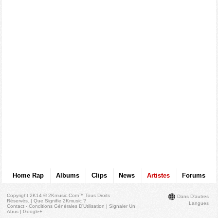
Home Rap
Albums
Clips
News
Artistes
Forums
Copyright 2K14 © 2Kmusic.com™
Tous Droits
Dans D'autres
Réservés
. |
Que Signifie 2Kmusic ?
Langues
Contact - Conditions Générales D'Utilisation
|
Signaler Un
Abus
|
Google+