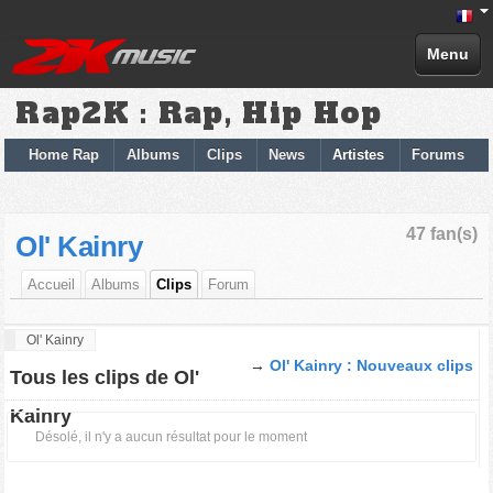
Menu
Rap2K : Rap, Hip Hop
Home Rap
Albums
Clips
News
Artistes
Forums
47 fan(s)
Ol' Kainry
Accueil
Albums
Clips
Forum
Ol' Kainry
→
Ol' Kainry : Nouveaux clips
Tous les clips de Ol'
Kainry
Désolé, il n'y a aucun résultat pour le moment