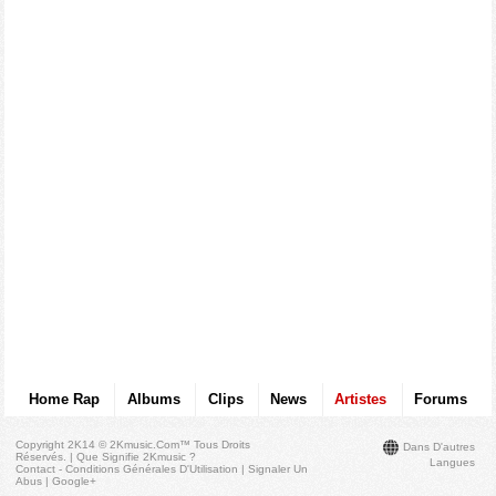
Home Rap
Albums
Clips
News
Artistes
Forums
Copyright 2K14 © 2Kmusic.com™
Tous Droits
Dans D'autres
Réservés
. |
Que Signifie 2Kmusic ?
Langues
Contact - Conditions Générales D'Utilisation
|
Signaler Un
Abus
|
Google+