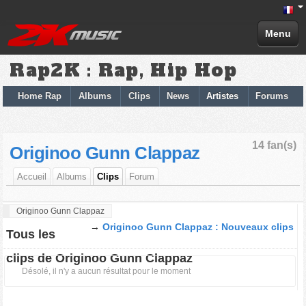
Menu
Rap2K : Rap, Hip Hop
Home Rap
Albums
Clips
News
Artistes
Forums
14 fan(s)
Originoo Gunn Clappaz
Accueil
Albums
Clips
Forum
Originoo Gunn Clappaz
→
Originoo Gunn Clappaz : Nouveaux clips
Tous les
clips de Originoo Gunn Clappaz
Désolé, il n'y a aucun résultat pour le moment