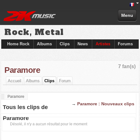
Menu
Rock, Metal
Home Rock
Albums
Clips
News
Artistes
Forums
7 fan(s)
Paramore
Accueil
Albums
Clips
Forum
Paramore
→
Paramore : Nouveaux clips
Tous les clips de
Paramore
Désolé, il n'y a aucun résultat pour le moment