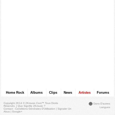
Home Rock
Albums
Clips
News
Artistes
Forums
Copyright 2K14 © 2Kmusic.com™
Tous Droits
Dans D'autres
Réservés
. |
Que Signifie 2Kmusic ?
Langues
Contact - Conditions Générales D'Utilisation
|
Signaler Un
Abus
|
Google+