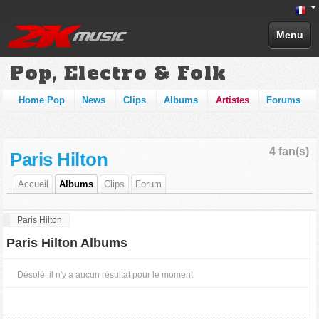
Menu
Pop, Electro & Folk
Home Pop
News
Clips
Albums
Artistes
Forums
4 fan(s)
Paris Hilton
Accueil
Albums
Clips
Forum
Paris Hilton
Paris Hilton Albums
Désolé, il n'y a aucun résultat pour le moment