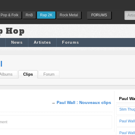
Pop & Folk
RnB
Rap 2K
Rock Metal
FORUMS
p Hop
News
Artistes
Forums
l
Albums
Clips
Forum
Paul Wa
→
Paul Wall : Nouveaux clips
Slim Thu
Paul Wall
oment
Paul Wall