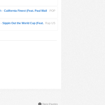
h -
California Finest (Feat. Paul Wall
POP
 -
Sippin Out the World Cup (Feat.
Rap US
Dans D'autres