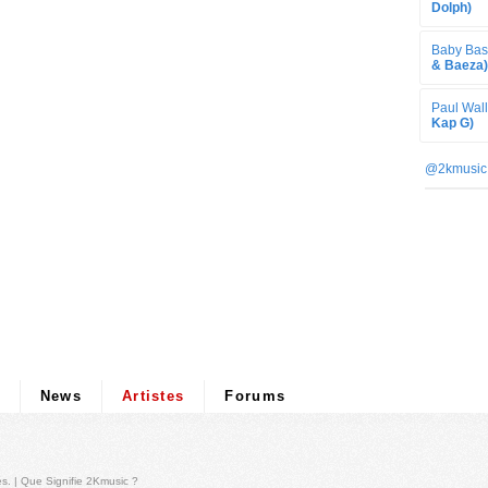
Dolph)
Baby Bas
& Baeza)
Paul Wall
Kap G)
@2kmusic
News
Artistes
Forums
és
. |
Que Signifie 2Kmusic ?