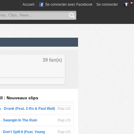
Accueil
Se connecter avec Facebook
Se connecter
39 fan(s)
ll : Nouveaux clips
g -
Drank (Feat. Z-Ro & Paul Wall)
Rap US
 -
Swangin In The Rain
Rap US
 -
Don't Spill It (Feat. Young
Rap US