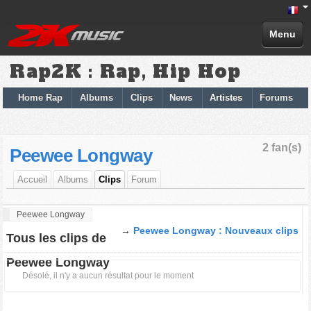
Menu
Rap2K : Rap, Hip Hop
Home Rap
Albums
Clips
News
Artistes
Forums
2 fan(s)
Peewee Longway
Accueil
Albums
Clips
Forum
Peewee Longway
→
Peewee Longway : Nouveaux clips
Tous les clips de
Peewee Longway
Désolé, il n'y a aucun résultat pour le moment