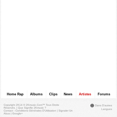
Home Rap
Albums
Clips
News
Artistes
Forums
Copyright 2K14 © 2Kmusic.com™
Tous Droits
Dans D'autres
Réservés
. |
Que Signifie 2Kmusic ?
Langues
Contact - Conditions Générales D'Utilisation
|
Signaler Un
Abus
|
Google+