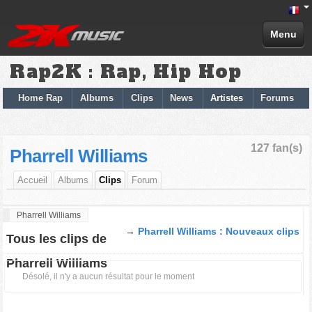
Menu
Rap2K : Rap, Hip Hop
Home Rap
Albums
Clips
News
Artistes
Forums
127 fan(s)
Pharrell Williams
Accueil
Albums
Clips
Forum
Pharrell Williams
→
Pharrell Williams : Nouveaux clips
Tous les clips de
Pharrell Williams
Désolé, il n'y a aucun résultat pour le moment