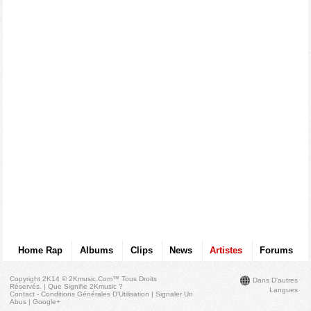
Home Rap
Albums
Clips
News
Artistes
Forums
Copyright 2K14 © 2Kmusic.com™
Tous Droits
Dans D'autres
Réservés
. |
Que Signifie 2Kmusic ?
Langues
Contact - Conditions Générales D'Utilisation
|
Signaler Un
Abus
|
Google+