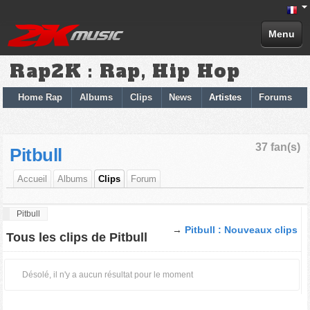
Menu
Rap2K : Rap, Hip Hop
Home Rap
Albums
Clips
News
Artistes
Forums
37 fan(s)
Pitbull
Accueil
Albums
Clips
Forum
Pitbull
→
Pitbull : Nouveaux clips
Tous les clips de Pitbull
Désolé, il n'y a aucun résultat pour le moment