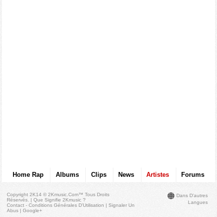
Home Rap
Albums
Clips
News
Artistes
Forums
Copyright 2K14 © 2Kmusic.com™
Tous Droits
Dans D'autres
Réservés
. |
Que Signifie 2Kmusic ?
Langues
Contact - Conditions Générales D'Utilisation
|
Signaler Un
Abus
|
Google+