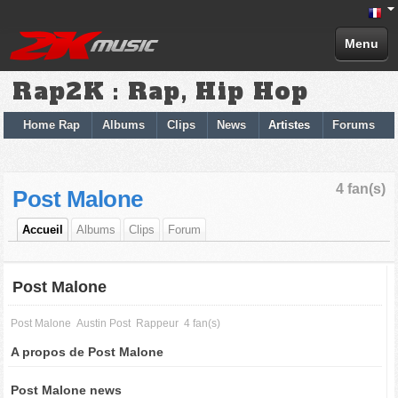
Menu
Rap2K : Rap, Hip Hop
Home Rap
Albums
Clips
News
Artistes
Forums
4 fan(s)
Post Malone
Accueil
Albums
Clips
Forum
Post Malone
Post Malone
Austin Post
Rappeur
4 fan(s)
A propos de Post Malone
Post Malone news