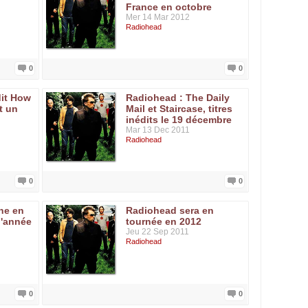
France en octobre
Mer 14 Mar 2012
Radiohead
0
0
dit How
Radiohead : The Daily
st un
Mail et Staircase, titres
inédits le 19 décembre
Mar 13 Dec 2011
Radiohead
0
0
ne en
Radiohead sera en
 l'année
tournée en 2012
Jeu 22 Sep 2011
Radiohead
0
0