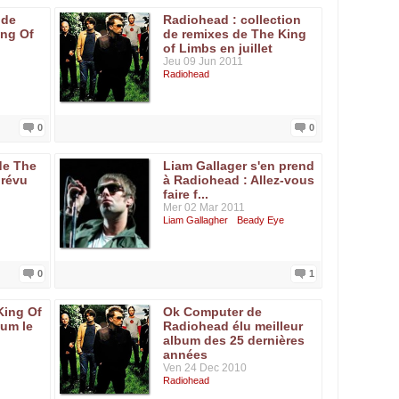
 de
Radiohead : collection
ing Of
de remixes de The King
of Limbs en juillet
Jeu 09 Jun 2011
Radiohead
0
0
de The
Liam Gallager s'en prend
prévu
à Radiohead : Allez-vous
faire f...
Mer 02 Mar 2011
Liam Gallagher
Beady Eye
0
1
King Of
Ok Computer de
bum le
Radiohead élu meilleur
album des 25 dernières
années
Ven 24 Dec 2010
Radiohead