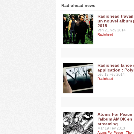
Radiohead news
Radiohead travail
un nouvel album 
2015
Ven 21 Nov 2014
Radiohead
Radiohead lance
application : Pol
Jeu 13 Fev 2014
Radiohead
Atoms For Peace 
l'album AMOK en
streaming
Mar 19 Fev 2013
Atoms For Peace
Thom