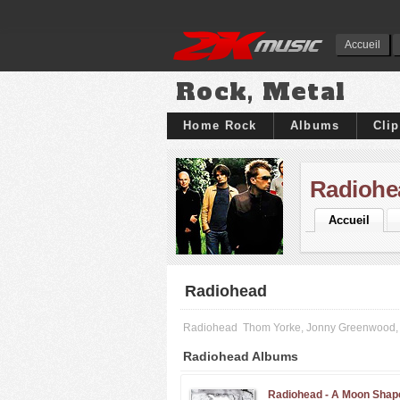
Accueil
Rock, Metal
Home Rock
Albums
Cli
Radiohe
Accueil
Radiohead
Radiohead
Thom Yorke, Jonny Greenwood, 
Radiohead Albums
Radiohead -
A Moon Shap