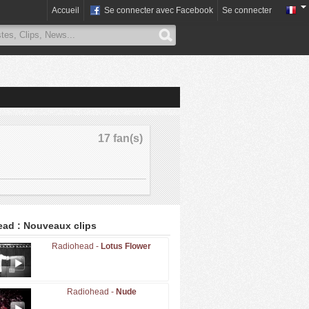
Accueil
Se connecter avec Facebook
Se connecter
17 fan(s)
ad : Nouveaux clips
Radiohead -
Lotus Flower
Radiohead -
Nude