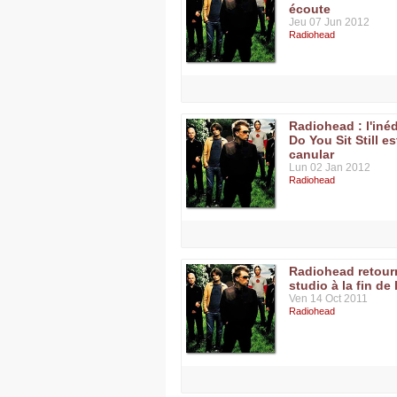
écoute
Jeu 07 Jun 2012
Radiohead
Radiohead : l'iné
Do You Sit Still e
canular
Lun 02 Jan 2012
Radiohead
Radiohead retour
studio à la fin de
Ven 14 Oct 2011
Radiohead