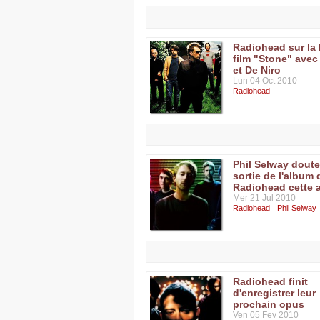
Radiohead sur la
film "Stone" avec
et De Niro
Lun 04 Oct 2010
Radiohead
Phil Selway doute
sortie de l'album 
Radiohead cette 
Mer 21 Jul 2010
Radiohead
Phil Selway
Radiohead finit
d'enregistrer leur
prochain opus
Ven 05 Fev 2010