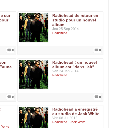
le sur
Radiohead de retour en
pour
studio pour un nouvel
album
Jeu 25 Sep 2014
Radiohead
0
0
 son
Radiohead : un nouvel
yFauna
album est "dans l'air"
Ven 24 Jan 2014
Radiohead
0
0
:
Radiohead a enregistré
au studio de Jack White
Ven 06 Jul 2012
Radiohead
Jack White
 Yorke