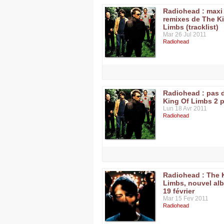
Radiohead : maxi
remixes de The K
Limbs (tracklist)
Mar 26 Jul 2011
Radiohead
Radiohead : pas 
King Of Limbs 2 
Lun 18 Avr 2011
Radiohead
Radiohead : The 
Limbs, nouvel al
19 février
Mar 15 Fev 2011
Radiohead