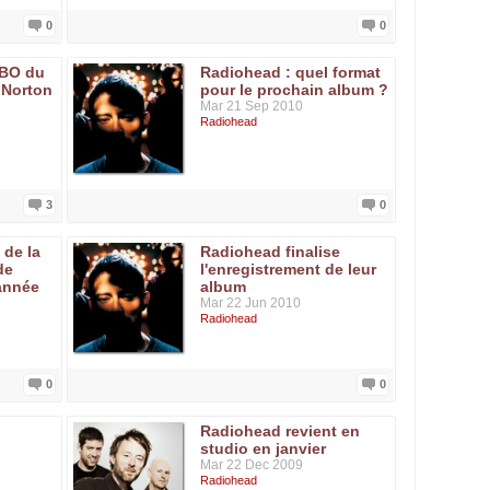
0
0
 BO du
Radiohead : quel format
 Norton
pour le prochain album ?
Mar 21 Sep 2010
Radiohead
3
0
 de la
Radiohead finalise
de
l'enregistrement de leur
année
album
Mar 22 Jun 2010
Radiohead
0
0
Radiohead revient en
studio en janvier
Mar 22 Dec 2009
Radiohead