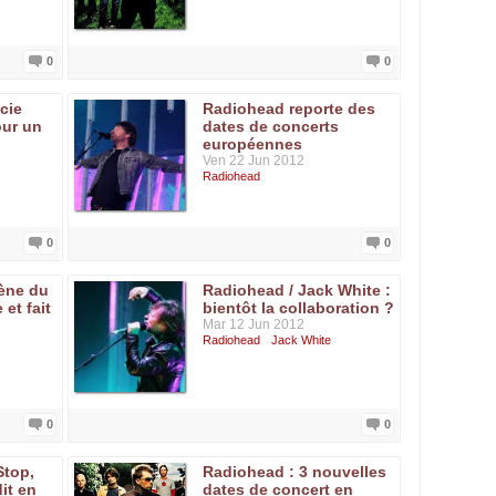
0
0
cie
Radiohead reporte des
ur un
dates de concerts
européennes
Ven 22 Jun 2012
Radiohead
0
0
cène du
Radiohead / Jack White :
 et fait
bientôt la collaboration ?
Mar 12 Jun 2012
Radiohead
Jack White
0
0
Stop,
Radiohead : 3 nouvelles
it en
dates de concert en