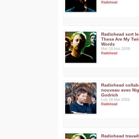
Radiohead
Radiohead sort le
These Are My Twi
Words
Mar 18 Aou 2009
Radiohead
Radiohead collab
nouveau avec Nig
Godrich
Lun 18 Mai 2009
Radiohead
Radiohead travail