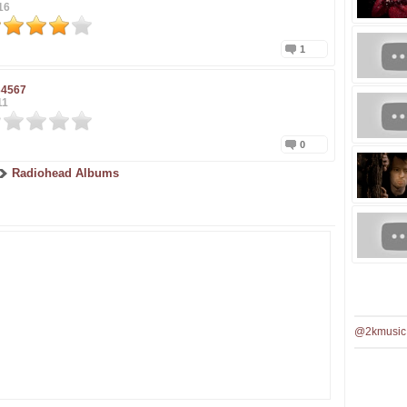
16
1
34567
11
0
Radiohead Albums
@2kmusic