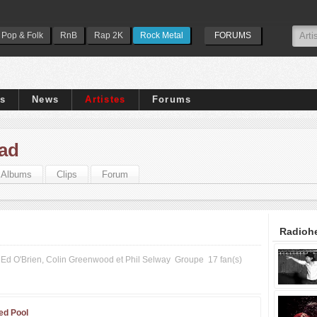
Pop & Folk
RnB
Rap 2K
Rock Metal
FORUMS
ps
News
Artistes
Forums
ad
Albums
Clips
Forum
Radiohe
Ed O'Brien, Colin Greenwood et Phil Selway
Groupe
17 fan(s)
ed Pool