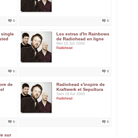
0
0
 single
Les extras d'In Rainbows
sted
de Radiohead en ligne
Mer 10 Jun 2009
Radiohead
0
0
ore de
Radiohead s'inspire de
el
Kraftwerk et Sepultura
Sam 18 Avr 2009
Radiohead
0
0
le sur