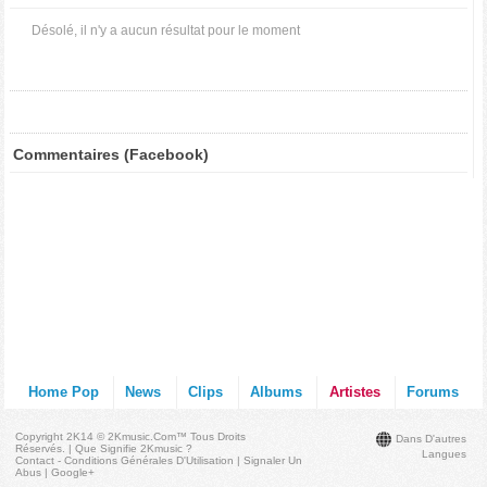
Désolé, il n'y a aucun résultat pour le moment
Commentaires (Facebook)
Home Pop
News
Clips
Albums
Artistes
Forums
Copyright 2K14 © 2Kmusic.com™
Tous Droits
Dans D'autres
Réservés
. |
Que Signifie 2Kmusic ?
Langues
Contact - Conditions Générales D'Utilisation
|
Signaler Un
Abus
|
Google+