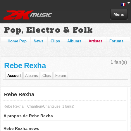
Menu
Pop, Electro & Folk
Home Pop
News
Clips
Albums
Artistes
Forums
1 fan(s)
Rebe Rexha
Accueil
Albums
Clips
Forum
Rebe Rexha
Rebe Rexha
Chanteur/Chanteuse
1 fan(s)
A propos de Rebe Rexha
Rebe Rexha news