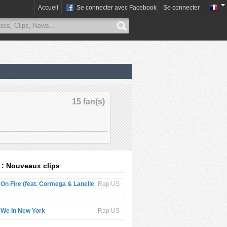
Accueil
Se connecter avec Facebook
Se connecter
15 fan(s)
 : Nouveaux clips
-
On Fire (feat. Cormega & Lanelle
Rap US
-
We In New York
Rap US