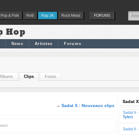
Pop & Folk
RnB
Rap 2K
Rock Metal
FORUMS
p Hop
News
Artistes
Forums
Albums
Clips
Forum
Sadat X
→
Sadat X : Nouveaux clips
Sadat X 
Tyler)
oment
Sadat X 