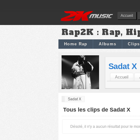
Accueil
Rap2K : Rap, Hi
Home Rap
Albums
Clips
Sadat X
Accueil
Sadat X
Tous les clips de Sadat X
Désolé, il n'y a aucun résultat pour le m