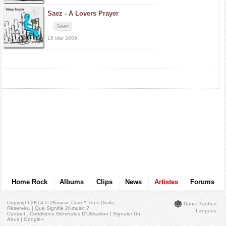
Saez -
A Lovers Prayer
Saez
16 Mar 2009
Home Rock
Albums
Clips
News
Artistes
Forums
Copyright 2K14 © 2Kmusic.com™
Tous Droits
Dans D'autres
Réservés
. |
Que Signifie 2Kmusic ?
Langues
Contact - Conditions Générales D'Utilisation
|
Signaler Un
Abus
|
Google+