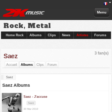
Menu
Rock, Metal
Home Rock
Albums
Clips
News
Artistes
Forums
3 fan(s)
Saez
Accueil
Albums
Clips
Forum
Saez
Saez Albums
Saez -
J'accuse
Saez
30 Mar 2010