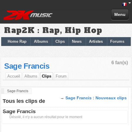
Menu
Rap2K : Rap, Hip Hop
Home Rap
Albums
Clips
News
Artistes
Forums
6 fan(s)
Sage Francis
Accueil
Albums
Clips
Forum
Sage Francis
→
Sage Francis : Nouveaux clips
Tous les clips de
Sage Francis
Désolé, il n'y a aucun résultat pour le moment