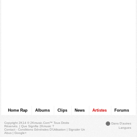
Home Rap
Albums
Clips
News
Artistes
Forums
Copyright 2K14 © 2Kmusic.com™
Tous Droits
Dans D'autres
Réservés
. |
Que Signifie 2Kmusic ?
Langues
Contact - Conditions Générales D'Utilisation
|
Signaler Un
Abus
|
Google+