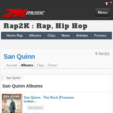
Menu
Rap2K : Rap, Hip Hop
Home Rap
Albums
Clips
News
Artistes
Forums
6 fan(s)
San Quinn
Accueil
Albums
Clips
Forum
San Quinn
San Quinn Albums
San Quinn -
The Rock (Pressure
makes...
San Quinn