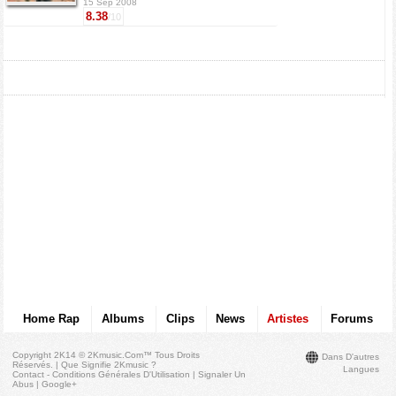
15 Sep 2008
8.38
/10
Home Rap
Albums
Clips
News
Artistes
Forums
Copyright 2K14 © 2Kmusic.com™
Tous Droits
Dans D'autres
Réservés
. |
Que Signifie 2Kmusic ?
Langues
Contact - Conditions Générales D'Utilisation
|
Signaler Un
Abus
|
Google+