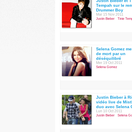
Justin Bieber et T
Tempah sur le re
Drummer Boy
Mar 15 Nov 2011
Justin Bieber
Tinie Tem
Selena Gomez me
de mort par un
déséquilibré
Mer 19 Oct 2011
Selena Gomez
Justin Bieber à Ri
vidéo live de Mist
duo avec Selena
Lun 10 Oct 2011
Justin Bieber
Selena G