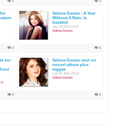
1
1
Who
Selena Gomez : A Year
haters
Without A Rain, la
tracklist
Jeu 19 Aou 2010
Selena Gomez
2
0
te sur
Selena Gomez veut un
nouvel album plus
thout
reggae
Lun 01 Mar 2010
Selena Gomez
rry
0
0