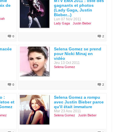
inie
MTV EMA 2011 : liste des
mix de
gagnants et photos
(Lady Gaga, Justin
Bieber...)
pah
Lun 07 Nov 2011
Lady Gaga
Justin Bieber
0
2
nacée
Selena Gomez se prend
pour Nicki Minaj en
vidéo
Jeu 13 Oct 2011
Selena Gomez
0
2
o :
Selena Gomez a rompu
letoe et
avec Justin Bieber parce
 Gomez
qu'il était immature
Mar 23 Aou 2011
omez
Selena Gomez
Justin Bieber