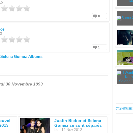
15
0
nce
13
1
Selena Gomez Albums
di 30 Novembre 1999
@2kmusic
ouvel
Justin Bieber et Selena
2013
Gomez se sont séparés
Lun 12 Nov 2012