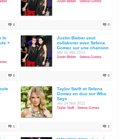
ieber
Justin Bieber
Selena Gomez
0
0
e In
Justin Bieber veut
ute +
collaborer avec Selena
Gomez sur une chanson
Mer 02 Mai 2012
Justin Bieber
Selena Gomez
omez
0
0
nule
Taylor Swift et Selena
r
Gomez en duo sur Who
Says
Jeu 24 Nov 2011
Taylor Swift
Selena Gomez
1
2