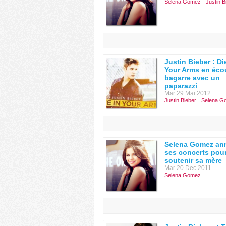
Selena Gomez
Justin B
Justin Bieber : Di
Your Arms en éco
bagarre avec un
paparazzi
Mar 29 Mai 2012
Justin Bieber
Selena G
Selena Gomez an
ses concerts pou
soutenir sa mère
Mar 20 Dec 2011
Selena Gomez