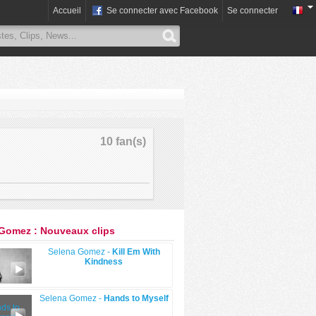
Accueil
Se connecter avec Facebook
Se connecter
10 fan(s)
Gomez : Nouveaux clips
Selena Gomez -
Kill Em With
Kindness
Selena Gomez -
Hands to Myself