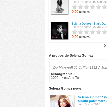
Date de sortie :
09 Oct 20
0.00
(
0
notes)
Selena Gomez -
Stars Da
Date de sortie :
22 Jul 20
0.00
(
0
notes)
A propos de Selena Gomez
Du
Mercredi 22 Juillet 1992
À
Mar
Discographie :
2009 : Kiss And Tell
Selena Gomez news
Selena Gomez : n
album pour mars 
Jeu 15 Nov 2012