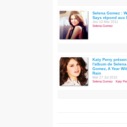
Selena Gomez : 
Says répond aux 
Jeu 10 Mar 2011
Selena Gomez
Katy Perry présen
l'album de Selena
Gomez, A Year Wi
Rain
Mar 27 Jul 2010
Selena Gomez
Katy Pe