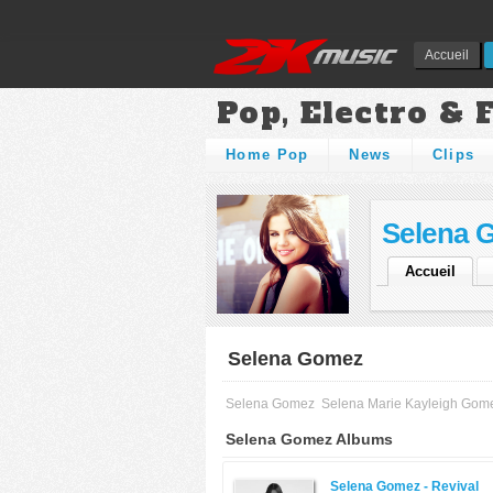
Accueil
Pop, Electro & 
Home Pop
News
Clips
Selena 
Accueil
Selena Gomez
Selena Gomez
Selena Marie Kayleigh Gom
Selena Gomez Albums
Selena Gomez -
Revival