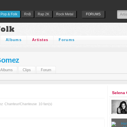
Pop & Folk
RnB
Rap 2K
Rock Metal
FORUMS
Folk
Albums
Artistes
Forums
Gomez
Albums
Clips
Forum
Selena 
ez
Chanteur/Chanteuse
10 fan(s)