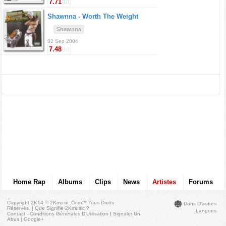
7.71
/10
Shawnna -
Worth The Weight
Shawnna
02 Sep 2004
7.48
/10
Home Rap
Albums
Clips
News
Artistes
Forums
Copyright 2K14 © 2Kmusic.com™
Tous Droits
Dans D'autres
Réservés
. |
Que Signifie 2Kmusic ?
Langues
Contact - Conditions Générales D'Utilisation
|
Signaler Un
Abus
|
Google+