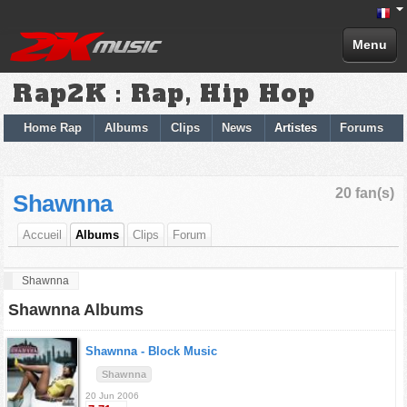
Menu
Rap2K : Rap, Hip Hop
Home Rap
Albums
Clips
News
Artistes
Forums
20 fan(s)
Shawnna
Accueil
Albums
Clips
Forum
Shawnna
Shawnna Albums
Shawnna -
Block Music
Shawnna
20 Jun 2006