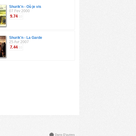
Shurik'n - Où je vis
07 Fev 2000
9.74
/10
Shurik'n - La Garde
25 Avr 2007
7.44
/10
Dans D'autres