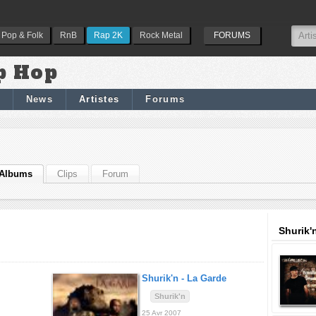
Pop & Folk
RnB
Rap 2K
Rock Metal
FORUMS
p Hop
News
Artistes
Forums
Albums
Clips
Forum
Shurik'
Shurik'n -
La Garde
Shurik'n
25 Avr 2007