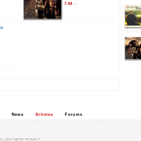
7.44
/10
is
News
Artistes
Forums
és
. |
Que Signifie 2Kmusic ?