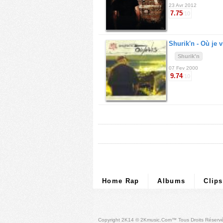
23 Avr 2012
7.75
/10
Shurik'n -
Où je v
Shurik'n
07 Fev 2000
9.74
/10
Home Rap
Albums
Clips
Copyright 2K14 © 2Kmusic.com™
Tous Droits Réserv