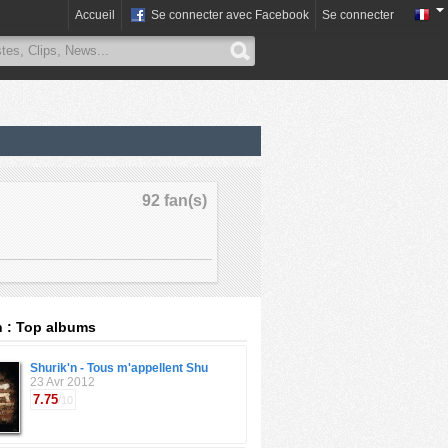
Accueil
Se connecter avec Facebook
Se connecter
92 fan(s)
n : Top albums
Shurik'n - Tous m'appellent Shu
23 Avr 2012
7.75
/10