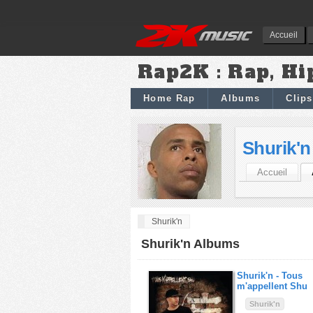
Accueil
Rap2K : Rap, Hi
Home Rap
Albums
Clips
Shurik'n
Accueil
Shurik'n
Shurik'n Albums
Shurik'n -
Tous
m'appellent Shu
Shurik'n