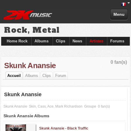
Menu
Rock, Metal
Home Rock
Albums
Clips
News
Artistes
Forums
0 fan(s)
Skunk Anansie
Accueil
Albums
Clips
Forum
Skunk Anansie
Skunk Anansie
Skin, Cass, Ace, Mark Richardson
Groupe
0 fan(s)
Skunk Anansie Albums
Skunk Anansie -
Black Traffic