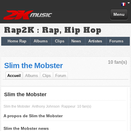
Menu
Rap2K : Rap, Hip Hop
Home Rap
Albums
Clips
News
Artistes
Forums
10 fan(s)
Slim the Mobster
Accueil
Albums
Clips
Forum
Slim the Mobster
Slim the Mobster
Anthony Johnson
Rappeur
10 fan(s)
A propos de Slim the Mobster
Slim the Mobster news