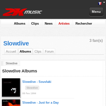
Menu
Albums
Clips
News
Artistes
Rechercher
3 fan(s)
Slowdive
Accueil
Albums
Clips
Forum
Slowdive
Slowdive Albums
Slowdive -
Souvlaki
Slowdive
08 Fev 1994
Slowdive -
Just for a Day