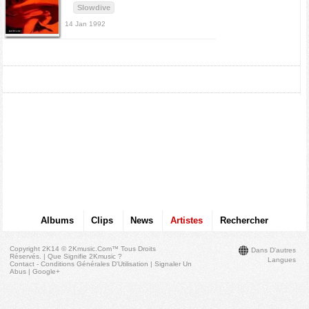
Slowdive
14 Jan 1992
Albums
Clips
News
Artistes
Rechercher
Copyright 2K14 © 2Kmusic.com™
Tous Droits
Dans D'autres
Réservés
. |
Que Signifie 2Kmusic ?
Langues
Contact - Conditions Générales D'Utilisation
|
Signaler Un
Abus
|
Google+