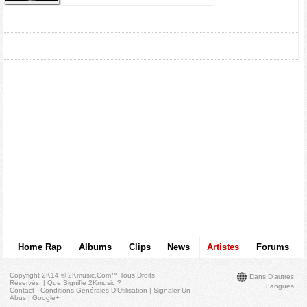
Home Rap
Albums
Clips
News
Artistes
Forums
Copyright 2K14 © 2Kmusic.com™
Tous Droits
Dans D'autres
Réservés
. |
Que Signifie 2Kmusic ?
Langues
Contact - Conditions Générales D'Utilisation
|
Signaler Un
Abus
|
Google+