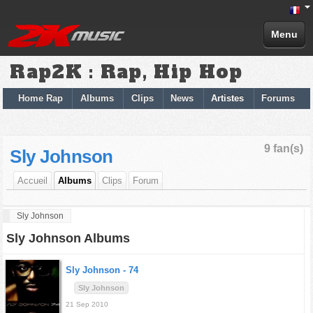
Menu
Rap2K : Rap, Hip Hop
Home Rap
Albums
Clips
News
Artistes
Forums
9 fan(s)
Sly Johnson
Accueil
Albums
Clips
Forum
Sly Johnson
Sly Johnson Albums
Sly Johnson -
74
Sly Johnson
21 Sep 2010