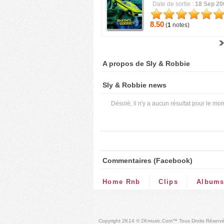
Date de sortie :
18 Sep 20
8.50
(
1
notes)
A propos de Sly & Robbie
Sly & Robbie news
Désolé, il n'y a aucun résultat pour le mo
Commentaires (Facebook)
Home Rnb
Clips
Album
Copyright 2K14 © 2Kmusic.com™
Tous Droits Réserv