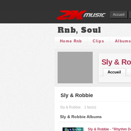
Accueil
Rnb, Soul
Home Rnb
Clips
Album
Sly & R
Accueil
Sly & Robbie
Sly & Robbie
1 fan(s)
Sly & Robbie Albums
Sly & Robbie -
"Rhythm D