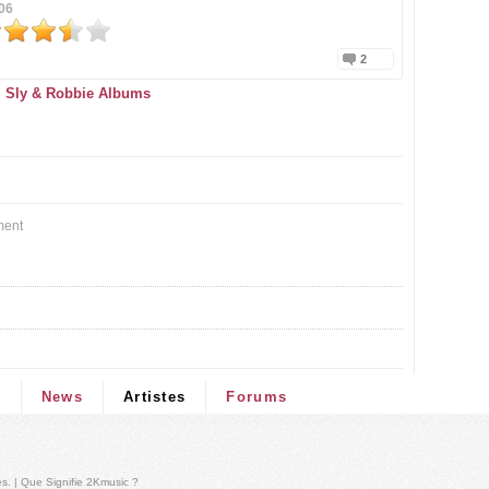
06
2
Sly & Robbie Albums
ment
s
News
Artistes
Forums
és
. |
Que Signifie 2Kmusic ?