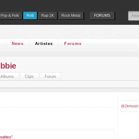
Pop & Folk
RnB
Rap 2K
Rock Metal
FORUMS
s
News
Artistes
Forums
obbie
Albums
Clips
Forum
@2kmusic
oubles"