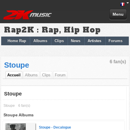
Menu
Rap2K : Rap, Hip Hop
Home Rap
Albums
Clips
News
Artistes
Forums
6 fan(s)
Stoupe
Accueil
Albums
Clips
Forum
Stoupe
Stoupe
6 fan(s)
Stoupe Albums
Stoupe -
Decalogue