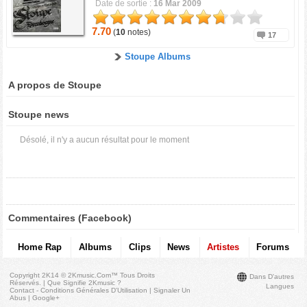
Date de sortie :
16 Mar 2009
7.70
(
10
notes)
17
Stoupe Albums
A propos de Stoupe
Stoupe news
Désolé, il n'y a aucun résultat pour le moment
Commentaires (Facebook)
Home Rap
Albums
Clips
News
Artistes
Forums
Copyright 2K14 © 2Kmusic.com™
Tous Droits
Dans D'autres
Réservés
. |
Que Signifie 2Kmusic ?
Langues
Contact - Conditions Générales D'Utilisation
|
Signaler Un
Abus
|
Google+