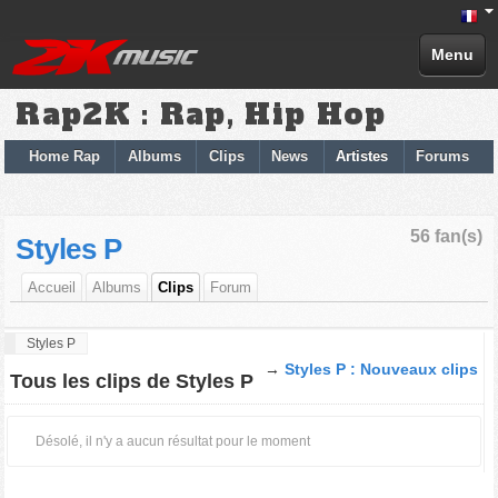
Menu
Rap2K : Rap, Hip Hop
Home Rap
Albums
Clips
News
Artistes
Forums
56 fan(s)
Styles P
Accueil
Albums
Clips
Forum
Styles P
→
Styles P : Nouveaux clips
Tous les clips de Styles P
Désolé, il n'y a aucun résultat pour le moment