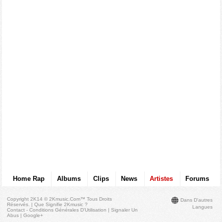
Home Rap
Albums
Clips
News
Artistes
Forums
Copyright 2K14 © 2Kmusic.com™
Tous Droits
Dans D'autres
Réservés
. |
Que Signifie 2Kmusic ?
Langues
Contact - Conditions Générales D'Utilisation
|
Signaler Un
Abus
|
Google+